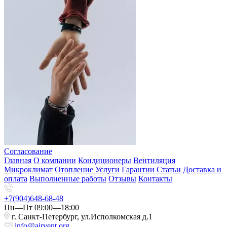
Согласование
Главная
О компании
Кондиционеры
Вентиляция
Микроклимат
Отопление
Услуги
Гарантии
Статьи
Доставка и
оплата
Выполненные работы
Отзывы
Контакты
+7(904)648-68-48
Пн—Пт 09:00—18:00
г. Санкт-Петербург, ул.Исполкомская д.1
info@airvent.org