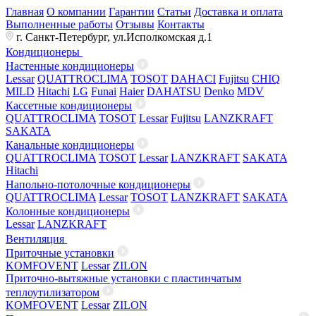
Главная
О компании
Гарантии
Статьи
Доставка и оплата
Выполненные работы
Отзывы
Контакты
г. Санкт-Петербург, ул.Исполкомская д.1
Кондиционеры
Настенные кондиционеры
Lessar
QUATTROCLIMA
TOSOT
DAHACI
Fujitsu
CHIQ
MILD
Hitachi
LG
Funai
Haier
DAHATSU
Denko
MDV
Кассетные кондиционеры
QUATTROCLIMA
TOSOT
Lessar
Fujitsu
LANZKRAFT
SAKATA
Канальные кондиционеры
QUATTROCLIMA
TOSOT
Lessar
LANZKRAFT
SAKATA
Hitachi
Напольно-потолочные кондиционеры
QUATTROCLIMA
Lessar
TOSOT
LANZKRAFT
SAKATA
Колонные кондиционеры
Lessar
LANZKRAFT
Вентиляция
Приточные установки
KOMFOVENT
Lessar
ZILON
Приточно-вытяжные установки с пластинчатым
теплоутилизатором
KOMFOVENT
Lessar
ZILON