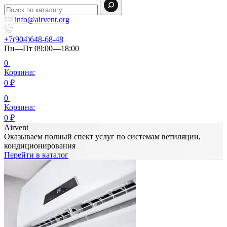
info@airvent.org
+7(904)648-68-48
Пн—Пт 09:00—18:00
0
Корзина:
0
₽
0
Корзина:
0
₽
Airvent
Оказываем полный спект услуг по системам ветиляции,
кондиционирования
Перейти в каталог