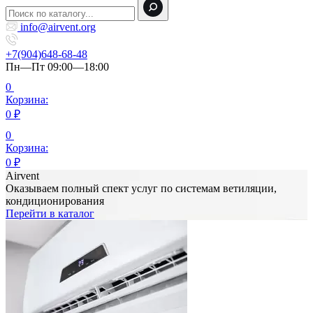
info@airvent.org
+7(904)648-68-48
Пн—Пт 09:00—18:00
0
Корзина:
0
₽
0
Корзина:
0
₽
Airvent
Оказываем полный спект услуг по системам ветиляции,
кондиционирования
Перейти в каталог