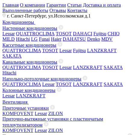
Главная
О компании
Гарантии
Статьи
Доставка и оплата
Выполненные работы
Отзывы
Контакты
г. Санкт-Петербург, ул.Исполкомская д.1
Кондиционеры
Настенные кондиционеры
Lessar
QUATTROCLIMA
TOSOT
DAHACI
Fujitsu
CHIQ
MILD
Hitachi
LG
Funai
Haier
DAHATSU
Denko
MDV
Кассетные кондиционеры
QUATTROCLIMA
TOSOT
Lessar
Fujitsu
LANZKRAFT
SAKATA
Канальные кондиционеры
QUATTROCLIMA
TOSOT
Lessar
LANZKRAFT
SAKATA
Hitachi
Напольно-потолочные кондиционеры
QUATTROCLIMA
Lessar
TOSOT
LANZKRAFT
SAKATA
Колонные кондиционеры
Lessar
LANZKRAFT
Вентиляция
Приточные установки
KOMFOVENT
Lessar
ZILON
Приточно-вытяжные установки с пластинчатым
теплоутилизатором
KOMFOVENT
Lessar
ZILON