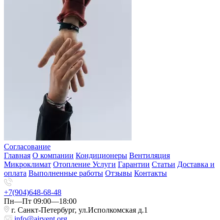
Согласование
Главная
О компании
Кондиционеры
Вентиляция
Микроклимат
Отопление
Услуги
Гарантии
Статьи
Доставка и
оплата
Выполненные работы
Отзывы
Контакты
+7(904)648-68-48
Пн—Пт 09:00—18:00
г. Санкт-Петербург, ул.Исполкомская д.1
info@airvent.org