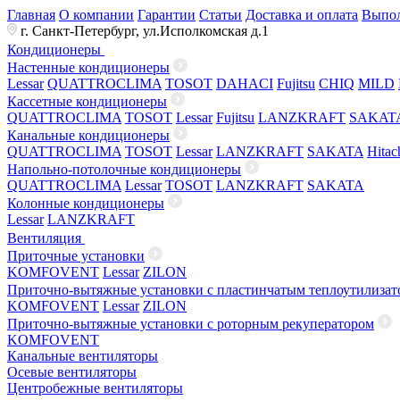
Главная
О компании
Гарантии
Статьи
Доставка и оплата
Выпол
г. Санкт-Петербург, ул.Исполкомская д.1
Кондиционеры
Настенные кондиционеры
Lessar
QUATTROCLIMA
TOSOT
DAHACI
Fujitsu
CHIQ
MILD
Кассетные кондиционеры
QUATTROCLIMA
TOSOT
Lessar
Fujitsu
LANZKRAFT
SAKAT
Канальные кондиционеры
QUATTROCLIMA
TOSOT
Lessar
LANZKRAFT
SAKATA
Hitac
Напольно-потолочные кондиционеры
QUATTROCLIMA
Lessar
TOSOT
LANZKRAFT
SAKATA
Колонные кондиционеры
Lessar
LANZKRAFT
Вентиляция
Приточные установки
KOMFOVENT
Lessar
ZILON
Приточно-вытяжные установки с пластинчатым теплоутилизат
KOMFOVENT
Lessar
ZILON
Приточно-вытяжные установки с роторным рекуператором
KOMFOVENT
Канальные вентиляторы
Осевые вентиляторы
Центробежные вентиляторы