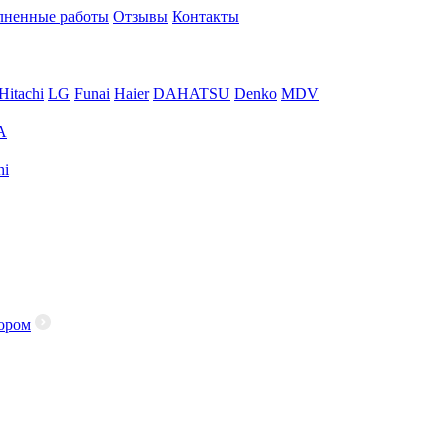
ненные работы
Отзывы
Контакты
Hitachi
LG
Funai
Haier
DAHATSU
Denko
MDV
A
hi
ором