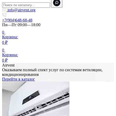
info@airvent.org
+7(904)648-68-48
Пн—Пт 09:00—18:00
0
Корзина:
0
₽
0
Корзина:
0
₽
Airvent
Оказываем полный спект услуг по системам ветиляции,
кондиционирования
Перейти в каталог