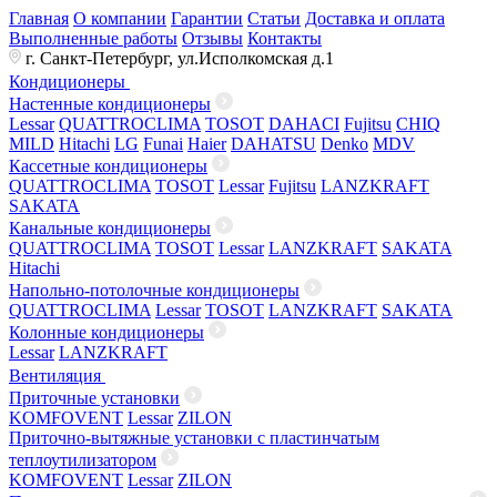
Главная
О компании
Гарантии
Статьи
Доставка и оплата
Выполненные работы
Отзывы
Контакты
г. Санкт-Петербург, ул.Исполкомская д.1
Кондиционеры
Настенные кондиционеры
Lessar
QUATTROCLIMA
TOSOT
DAHACI
Fujitsu
CHIQ
MILD
Hitachi
LG
Funai
Haier
DAHATSU
Denko
MDV
Кассетные кондиционеры
QUATTROCLIMA
TOSOT
Lessar
Fujitsu
LANZKRAFT
SAKATA
Канальные кондиционеры
QUATTROCLIMA
TOSOT
Lessar
LANZKRAFT
SAKATA
Hitachi
Напольно-потолочные кондиционеры
QUATTROCLIMA
Lessar
TOSOT
LANZKRAFT
SAKATA
Колонные кондиционеры
Lessar
LANZKRAFT
Вентиляция
Приточные установки
KOMFOVENT
Lessar
ZILON
Приточно-вытяжные установки с пластинчатым
теплоутилизатором
KOMFOVENT
Lessar
ZILON