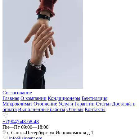
Согласование
Главная
О компании
Кондиционеры
Вентиляция
Микроклимат
Отопление
Услуги
Гарантии
Статьи
Доставка и
оплата
Выполненные работы
Отзывы
Контакты
+7(904)648-68-48
Пн—Пт 09:00—18:00
г. Санкт-Петербург, ул.Исполкомская д.1
info@airvent.org