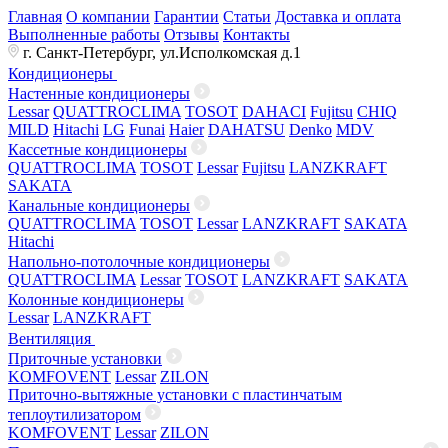
Главная
О компании
Гарантии
Статьи
Доставка и оплата
Выполненные работы
Отзывы
Контакты
г. Санкт-Петербург, ул.Исполкомская д.1
Кондиционеры
Настенные кондиционеры
Lessar
QUATTROCLIMA
TOSOT
DAHACI
Fujitsu
CHIQ
MILD
Hitachi
LG
Funai
Haier
DAHATSU
Denko
MDV
Кассетные кондиционеры
QUATTROCLIMA
TOSOT
Lessar
Fujitsu
LANZKRAFT
SAKATA
Канальные кондиционеры
QUATTROCLIMA
TOSOT
Lessar
LANZKRAFT
SAKATA
Hitachi
Напольно-потолочные кондиционеры
QUATTROCLIMA
Lessar
TOSOT
LANZKRAFT
SAKATA
Колонные кондиционеры
Lessar
LANZKRAFT
Вентиляция
Приточные установки
KOMFOVENT
Lessar
ZILON
Приточно-вытяжные установки с пластинчатым
теплоутилизатором
KOMFOVENT
Lessar
ZILON