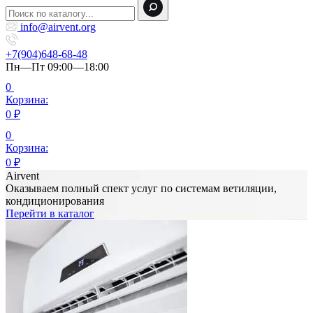
info@airvent.org
+7(904)648-68-48
Пн—Пт 09:00—18:00
0
Корзина:
0
₽
0
Корзина:
0
₽
Airvent
Оказываем полный спект услуг по системам ветиляции,
кондиционирования
Перейти в каталог