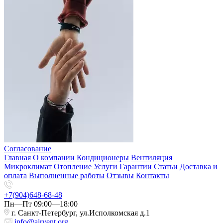
Согласование
Главная
О компании
Кондиционеры
Вентиляция
Микроклимат
Отопление
Услуги
Гарантии
Статьи
Доставка и
оплата
Выполненные работы
Отзывы
Контакты
+7(904)648-68-48
Пн—Пт 09:00—18:00
г. Санкт-Петербург, ул.Исполкомская д.1
info@airvent.org