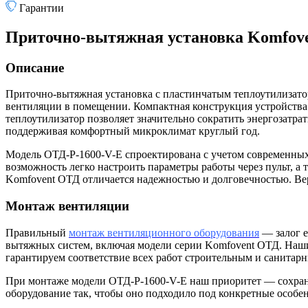
Гарантии
Приточно-вытяжная установка Komfove
Описание
Приточно-вытяжная установка с пластинчатым теплоутилизат
вентиляции в помещении. Компактная конструкция устройства 
теплоутилизатор позволяет значительно сократить энергозатра
поддерживая комфортный микроклимат круглый год.
Модель ОТД-P-1600-V-E спроектирована с учетом современных
возможность легко настроить параметры работы через пульт, 
Komfovent ОТД отличается надежностью и долговечностью. Ве
Монтаж вентиляции
Правильный
монтаж вентиляционного оборудования
— залог е
вытяжных систем, включая модели серии Komfovent ОТД. Наши
гарантируем соответствие всех работ строительным и санитарн
При монтаже модели ОТД-P-1600-V-E наш приоритет — сохран
оборудование так, чтобы оно подходило под конкретные особе