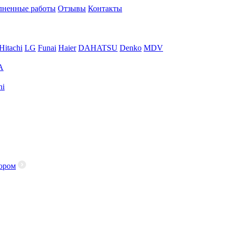
ненные работы
Отзывы
Контакты
Hitachi
LG
Funai
Haier
DAHATSU
Denko
MDV
A
hi
ором