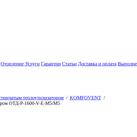
Отопление
Услуги
Гарантии
Статьи
Доставка и оплата
Выполне
стинчатым теплоутилизатором
/
KOMFOVENT
/
ором ОТД-P-1600-V-E-M5/M5