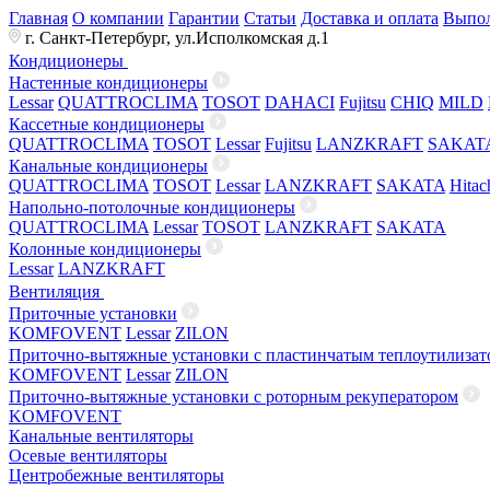
Главная
О компании
Гарантии
Статьи
Доставка и оплата
Выпол
г. Санкт-Петербург, ул.Исполкомская д.1
Кондиционеры
Настенные кондиционеры
Lessar
QUATTROCLIMA
TOSOT
DAHACI
Fujitsu
CHIQ
MILD
Кассетные кондиционеры
QUATTROCLIMA
TOSOT
Lessar
Fujitsu
LANZKRAFT
SAKAT
Канальные кондиционеры
QUATTROCLIMA
TOSOT
Lessar
LANZKRAFT
SAKATA
Hitac
Напольно-потолочные кондиционеры
QUATTROCLIMA
Lessar
TOSOT
LANZKRAFT
SAKATA
Колонные кондиционеры
Lessar
LANZKRAFT
Вентиляция
Приточные установки
KOMFOVENT
Lessar
ZILON
Приточно-вытяжные установки с пластинчатым теплоутилизат
KOMFOVENT
Lessar
ZILON
Приточно-вытяжные установки с роторным рекуператором
KOMFOVENT
Канальные вентиляторы
Осевые вентиляторы
Центробежные вентиляторы