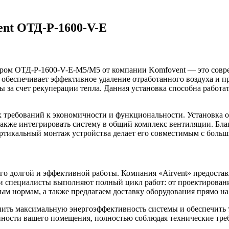
nt ОТД-P-1600-V-E
ором ОТД-P-1600-V-E-M5/M5 от компании Komfovent — это совр
обеспечивает эффективное удаление отработанного воздуха и п
ты за счет рекуперации тепла. Данная установка способна работ
 требований к экономичности и функциональности. Установка о
а также интегрировать систему в общий комплекс вентиляции. Б
ртикальный монтаж устройства делает его совместимым с боль
го долгой и эффективной работы. Компания «Airvent» предостав
 специалисты выполняют полный цикл работ: от проектировани
ым нормам, а также предлагаем доставку оборудования прямо на
ить максимальную энергоэффективность системы и обеспечить 
нности вашего помещения, полностью соблюдая технические тре