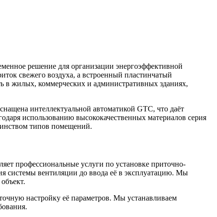
еменное решение для организации энергоэффективной
риток свежего воздуха, а встроенный пластинчатый
ать в жилых, коммерческих и административных зданиях,
снащена интеллектуальной автоматикой GTC, что даёт
лагодаря использованию высококачественных материалов серия
шинством типов помещений.
ляет профессиональные услуги по установке приточно-
я системы вентиляции до ввода её в эксплуатацию. Мы
 объект.
точную настройку её параметров. Мы устанавливаем
бования.