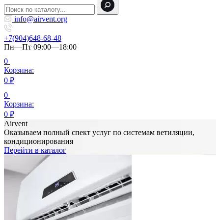
info@airvent.org
+7(904)648-68-48
Пн—Пт 09:00—18:00
0
Корзина:
0
₽
0
Корзина:
0
₽
Airvent
Оказываем полный спект услуг по системам ветиляции,
кондиционирования
Перейти в каталог