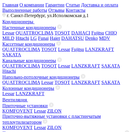
Главная
О компании
Гарантии
Статьи
Доставка и оплата
Выполненные работы
Отзывы
Контакты
г. Санкт-Петербург, ул.Исполкомская д.1
Кондиционеры
Настенные кондиционеры
Lessar
QUATTROCLIMA
TOSOT
DAHACI
Fujitsu
CHIQ
MILD
Hitachi
LG
Funai
Haier
DAHATSU
Denko
MDV
Кассетные кондиционеры
QUATTROCLIMA
TOSOT
Lessar
Fujitsu
LANZKRAFT
SAKATA
Канальные кондиционеры
QUATTROCLIMA
TOSOT
Lessar
LANZKRAFT
SAKATA
Hitachi
Напольно-потолочные кондиционеры
QUATTROCLIMA
Lessar
TOSOT
LANZKRAFT
SAKATA
Колонные кондиционеры
Lessar
LANZKRAFT
Вентиляция
Приточные установки
KOMFOVENT
Lessar
ZILON
Приточно-вытяжные установки с пластинчатым
теплоутилизатором
KOMFOVENT
Lessar
ZILON