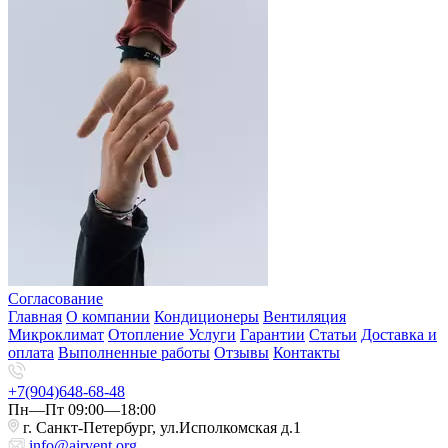
Согласование
Главная
О компании
Кондиционеры
Вентиляция
Микроклимат
Отопление
Услуги
Гарантии
Статьи
Доставка и
оплата
Выполненные работы
Отзывы
Контакты
+7(904)648-68-48
Пн—Пт 09:00—18:00
г. Санкт-Петербург, ул.Исполкомская д.1
info@airvent.org