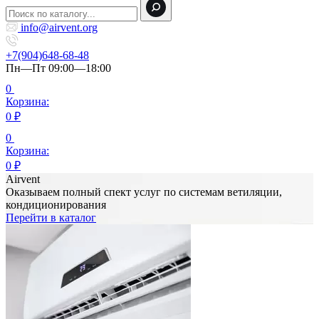
info@airvent.org
+7(904)648-68-48
Пн—Пт 09:00—18:00
0
Корзина:
0
₽
0
Корзина:
0
₽
Airvent
Оказываем полный спект услуг по системам ветиляции,
кондиционирования
Перейти в каталог