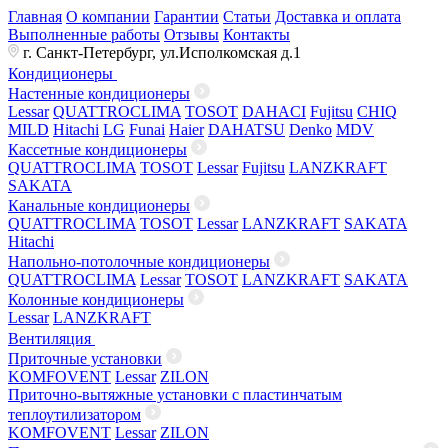
Главная
О компании
Гарантии
Статьи
Доставка и оплата
Выполненные работы
Отзывы
Контакты
г. Санкт-Петербург, ул.Исполкомская д.1
Кондиционеры
Настенные кондиционеры
Lessar
QUATTROCLIMA
TOSOT
DAHACI
Fujitsu
CHIQ
MILD
Hitachi
LG
Funai
Haier
DAHATSU
Denko
MDV
Кассетные кондиционеры
QUATTROCLIMA
TOSOT
Lessar
Fujitsu
LANZKRAFT
SAKATA
Канальные кондиционеры
QUATTROCLIMA
TOSOT
Lessar
LANZKRAFT
SAKATA
Hitachi
Напольно-потолочные кондиционеры
QUATTROCLIMA
Lessar
TOSOT
LANZKRAFT
SAKATA
Колонные кондиционеры
Lessar
LANZKRAFT
Вентиляция
Приточные установки
KOMFOVENT
Lessar
ZILON
Приточно-вытяжные установки с пластинчатым
теплоутилизатором
KOMFOVENT
Lessar
ZILON