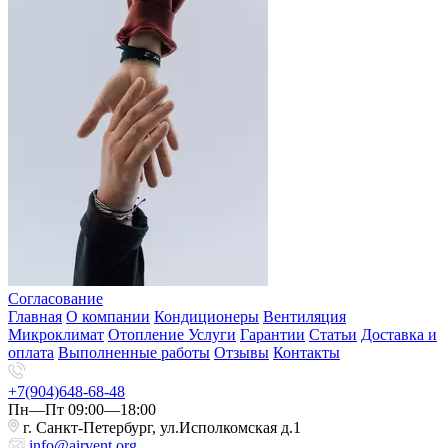
Согласование
Главная
О компании
Кондиционеры
Вентиляция
Микроклимат
Отопление
Услуги
Гарантии
Статьи
Доставка и
оплата
Выполненные работы
Отзывы
Контакты
+7(904)648-68-48
Пн—Пт 09:00—18:00
г. Санкт-Петербург, ул.Исполкомская д.1
info@airvent.org