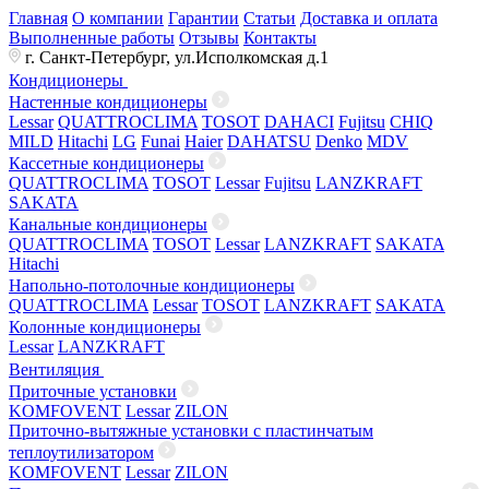
Главная
О компании
Гарантии
Статьи
Доставка и оплата
Выполненные работы
Отзывы
Контакты
г. Санкт-Петербург, ул.Исполкомская д.1
Кондиционеры
Настенные кондиционеры
Lessar
QUATTROCLIMA
TOSOT
DAHACI
Fujitsu
CHIQ
MILD
Hitachi
LG
Funai
Haier
DAHATSU
Denko
MDV
Кассетные кондиционеры
QUATTROCLIMA
TOSOT
Lessar
Fujitsu
LANZKRAFT
SAKATA
Канальные кондиционеры
QUATTROCLIMA
TOSOT
Lessar
LANZKRAFT
SAKATA
Hitachi
Напольно-потолочные кондиционеры
QUATTROCLIMA
Lessar
TOSOT
LANZKRAFT
SAKATA
Колонные кондиционеры
Lessar
LANZKRAFT
Вентиляция
Приточные установки
KOMFOVENT
Lessar
ZILON
Приточно-вытяжные установки с пластинчатым
теплоутилизатором
KOMFOVENT
Lessar
ZILON