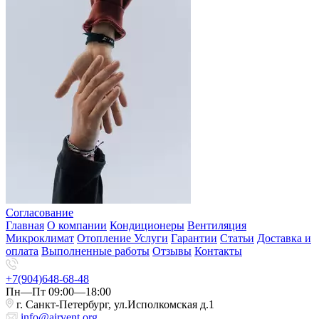
Согласование
Главная
О компании
Кондиционеры
Вентиляция
Микроклимат
Отопление
Услуги
Гарантии
Статьи
Доставка и
оплата
Выполненные работы
Отзывы
Контакты
+7(904)648-68-48
Пн—Пт 09:00—18:00
г. Санкт-Петербург, ул.Исполкомская д.1
info@airvent.org