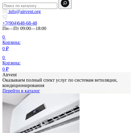
info@airvent.org
+7(904)648-68-48
Пн—Пт 09:00—18:00
0
Корзина:
0
₽
0
Корзина:
0
₽
Airvent
Оказываем полный спект услуг по системам ветиляции,
кондиционирования
Перейти в каталог