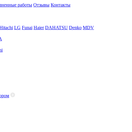
ненные работы
Отзывы
Контакты
Hitachi
LG
Funai
Haier
DAHATSU
Denko
MDV
A
hi
ором