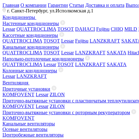
Главная
О компании
Гарантии
Статьи
Доставка и оплата
Выпол
г. Санкт-Петербург, ул.Исполкомская д.1
Кондиционеры
Настенные кондиционеры
Lessar
QUATTROCLIMA
TOSOT
DAHACI
Fujitsu
CHIQ
MILD
Кассетные кондиционеры
QUATTROCLIMA
TOSOT
Lessar
Fujitsu
LANZKRAFT
SAKAT
Канальные кондиционеры
QUATTROCLIMA
TOSOT
Lessar
LANZKRAFT
SAKATA
Hitac
Напольно-потолочные кондиционеры
QUATTROCLIMA
Lessar
TOSOT
LANZKRAFT
SAKATA
Колонные кондиционеры
Lessar
LANZKRAFT
Вентиляция
Приточные установки
KOMFOVENT
Lessar
ZILON
Приточно-вытяжные установки с пластинчатым теплоутилизат
KOMFOVENT
Lessar
ZILON
Приточно-вытяжные установки с роторным рекуператором
KOMFOVENT
Канальные вентиляторы
Осевые вентиляторы
Центробежные вентиляторы