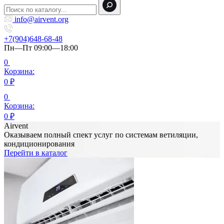
info@airvent.org
+7(904)648-68-48
Пн—Пт 09:00—18:00
0
Корзина:
0
₽
0
Корзина:
0
₽
Airvent
Оказываем полный спект услуг по системам ветиляции,
кондиционирования
Перейти в каталог