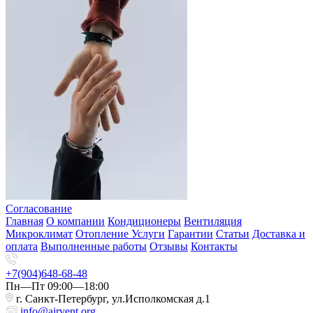
Согласование
Главная
О компании
Кондиционеры
Вентиляция
Микроклимат
Отопление
Услуги
Гарантии
Статьи
Доставка и
оплата
Выполненные работы
Отзывы
Контакты
+7(904)648-68-48
Пн—Пт 09:00—18:00
г. Санкт-Петербург, ул.Исполкомская д.1
info@airvent.org