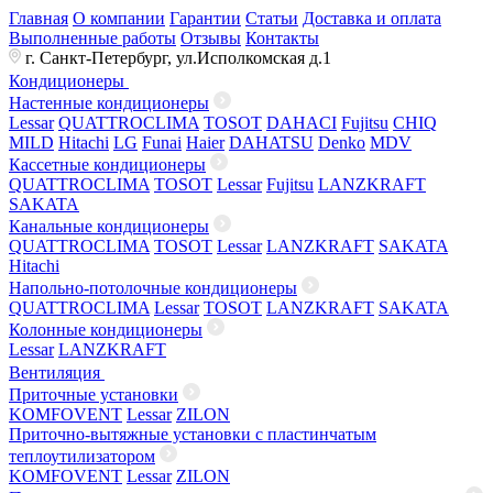
Главная
О компании
Гарантии
Статьи
Доставка и оплата
Выполненные работы
Отзывы
Контакты
г. Санкт-Петербург, ул.Исполкомская д.1
Кондиционеры
Настенные кондиционеры
Lessar
QUATTROCLIMA
TOSOT
DAHACI
Fujitsu
CHIQ
MILD
Hitachi
LG
Funai
Haier
DAHATSU
Denko
MDV
Кассетные кондиционеры
QUATTROCLIMA
TOSOT
Lessar
Fujitsu
LANZKRAFT
SAKATA
Канальные кондиционеры
QUATTROCLIMA
TOSOT
Lessar
LANZKRAFT
SAKATA
Hitachi
Напольно-потолочные кондиционеры
QUATTROCLIMA
Lessar
TOSOT
LANZKRAFT
SAKATA
Колонные кондиционеры
Lessar
LANZKRAFT
Вентиляция
Приточные установки
KOMFOVENT
Lessar
ZILON
Приточно-вытяжные установки с пластинчатым
теплоутилизатором
KOMFOVENT
Lessar
ZILON