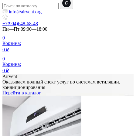
info@airvent.org
+7(904)648-68-48
Пн—Пт 09:00—18:00
0
Корзина:
0
₽
0
Корзина:
0
₽
Airvent
Оказываем полный спект услуг по системам ветиляции,
кондиционирования
Перейти в каталог