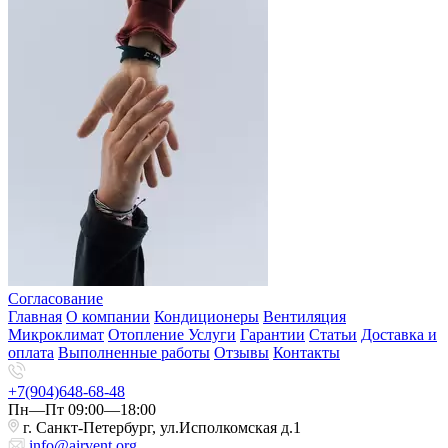
Согласование
Главная
О компании
Кондиционеры
Вентиляция
Микроклимат
Отопление
Услуги
Гарантии
Статьи
Доставка и
оплата
Выполненные работы
Отзывы
Контакты
+7(904)648-68-48
Пн—Пт 09:00—18:00
г. Санкт-Петербург, ул.Исполкомская д.1
info@airvent.org