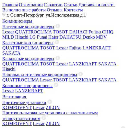
Главная
О компании
Гарантии
Статьи
Доставка и оплата
Выполненные работы
Отзывы
Контакты
г. Санкт-Петербург, ул.Исполкомская д.1
Кондиционеры
Настенные кондиционеры
Lessar
QUATTROCLIMA
TOSOT
DAHACI
Fujitsu
CHIQ
MILD
Hitachi
LG
Funai
Haier
DAHATSU
Denko
MDV
Кассетные кондиционеры
QUATTROCLIMA
TOSOT
Lessar
Fujitsu
LANZKRAFT
SAKATA
Канальные кондиционеры
QUATTROCLIMA
TOSOT
Lessar
LANZKRAFT
SAKATA
Hitachi
Напольно-потолочные кондиционеры
QUATTROCLIMA
Lessar
TOSOT
LANZKRAFT
SAKATA
Колонные кондиционеры
Lessar
LANZKRAFT
Вентиляция
Приточные установки
KOMFOVENT
Lessar
ZILON
Приточно-вытяжные установки с пластинчатым
теплоутилизатором
KOMFOVENT
Lessar
ZILON