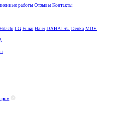
ненные работы
Отзывы
Контакты
Hitachi
LG
Funai
Haier
DAHATSU
Denko
MDV
A
hi
ором