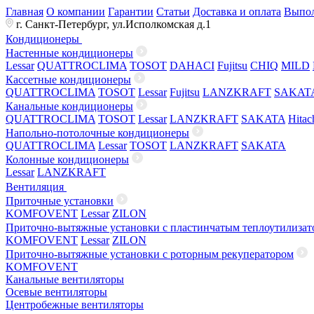
Главная
О компании
Гарантии
Статьи
Доставка и оплата
Выпол
г. Санкт-Петербург, ул.Исполкомская д.1
Кондиционеры
Настенные кондиционеры
Lessar
QUATTROCLIMA
TOSOT
DAHACI
Fujitsu
CHIQ
MILD
Кассетные кондиционеры
QUATTROCLIMA
TOSOT
Lessar
Fujitsu
LANZKRAFT
SAKAT
Канальные кондиционеры
QUATTROCLIMA
TOSOT
Lessar
LANZKRAFT
SAKATA
Hitac
Напольно-потолочные кондиционеры
QUATTROCLIMA
Lessar
TOSOT
LANZKRAFT
SAKATA
Колонные кондиционеры
Lessar
LANZKRAFT
Вентиляция
Приточные установки
KOMFOVENT
Lessar
ZILON
Приточно-вытяжные установки с пластинчатым теплоутилизат
KOMFOVENT
Lessar
ZILON
Приточно-вытяжные установки с роторным рекуператором
KOMFOVENT
Канальные вентиляторы
Осевые вентиляторы
Центробежные вентиляторы