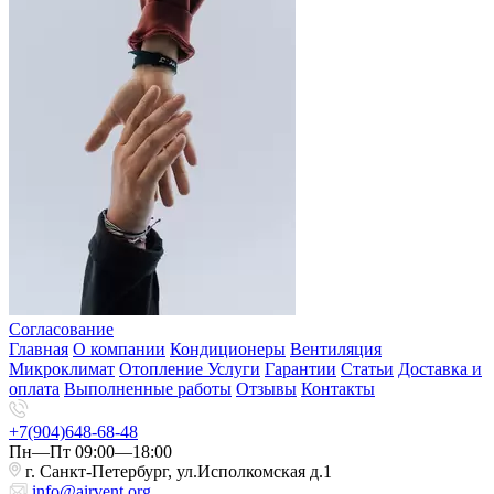
Согласование
Главная
О компании
Кондиционеры
Вентиляция
Микроклимат
Отопление
Услуги
Гарантии
Статьи
Доставка и
оплата
Выполненные работы
Отзывы
Контакты
+7(904)648-68-48
Пн—Пт 09:00—18:00
г. Санкт-Петербург, ул.Исполкомская д.1
info@airvent.org