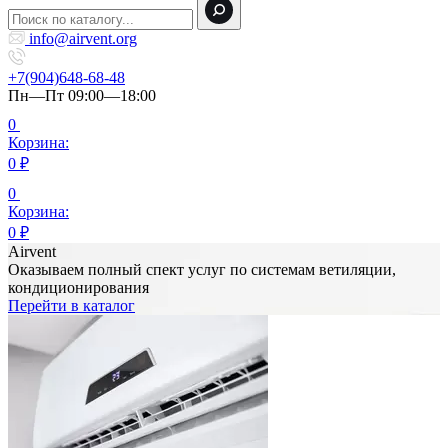
info@airvent.org
+7(904)648-68-48
Пн—Пт 09:00—18:00
0
Корзина:
0
₽
0
Корзина:
0
₽
Airvent
Оказываем полный спект услуг по системам ветиляции,
кондиционирования
Перейти в каталог