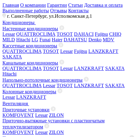
Главная
О компании
Гарантии
Статьи
Доставка и оплата
Выполненные работы
Отзывы
Контакты
г. Санкт-Петербург, ул.Исполкомская д.1
Кондиционеры
Настенные кондиционеры
Lessar
QUATTROCLIMA
TOSOT
DAHACI
Fujitsu
CHIQ
MILD
Hitachi
LG
Funai
Haier
DAHATSU
Denko
MDV
Кассетные кондиционеры
QUATTROCLIMA
TOSOT
Lessar
Fujitsu
LANZKRAFT
SAKATA
Канальные кондиционеры
QUATTROCLIMA
TOSOT
Lessar
LANZKRAFT
SAKATA
Hitachi
Напольно-потолочные кондиционеры
QUATTROCLIMA
Lessar
TOSOT
LANZKRAFT
SAKATA
Колонные кондиционеры
Lessar
LANZKRAFT
Вентиляция
Приточные установки
KOMFOVENT
Lessar
ZILON
Приточно-вытяжные установки с пластинчатым
теплоутилизатором
KOMFOVENT
Lessar
ZILON