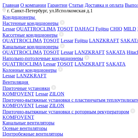
Главная
О компании
Гарантии
Статьи
Доставка и оплата
Выпол
г. Санкт-Петербург, ул.Исполкомская д.1
Кондиционеры
Настенные кондиционеры
Lessar
QUATTROCLIMA
TOSOT
DAHACI
Fujitsu
CHIQ
MILD
Кассетные кондиционеры
QUATTROCLIMA
TOSOT
Lessar
Fujitsu
LANZKRAFT
SAKAT
Канальные кондиционеры
QUATTROCLIMA
TOSOT
Lessar
LANZKRAFT
SAKATA
Hitac
Напольно-потолочные кондиционеры
QUATTROCLIMA
Lessar
TOSOT
LANZKRAFT
SAKATA
Колонные кондиционеры
Lessar
LANZKRAFT
Вентиляция
Приточные установки
KOMFOVENT
Lessar
ZILON
Приточно-вытяжные установки с пластинчатым теплоутилизат
KOMFOVENT
Lessar
ZILON
Приточно-вытяжные установки с роторным рекуператором
KOMFOVENT
Канальные вентиляторы
Осевые вентиляторы
Центробежные вентиляторы