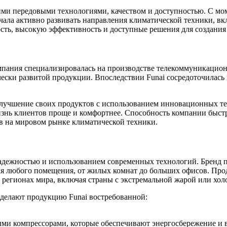
оими передовыми технологиями, качеством и доступностью. С мо
чала активно развивать направления климатической техники, в
ость, высокую эффективность и доступные решения для создания
омпания специализировалась на производстве телекоммуникацион
ески развитой продукции. Впоследствии Funai сосредоточилась 
лучшение своих продуктов с использованием инновационных тех
изнь клиентов проще и комфортнее. Способность компании быст
в на мировом рынке климатической техники.
 надежностью и использованием современных технологий. Бренд 
я любого помещения, от жилых комнат до больших офисов. Прод
 регионах мира, включая страны с экстремальной жарой или хол
 делают продукцию Funai востребованной:
и компрессорами, которые обеспечивают энергосбережение и в