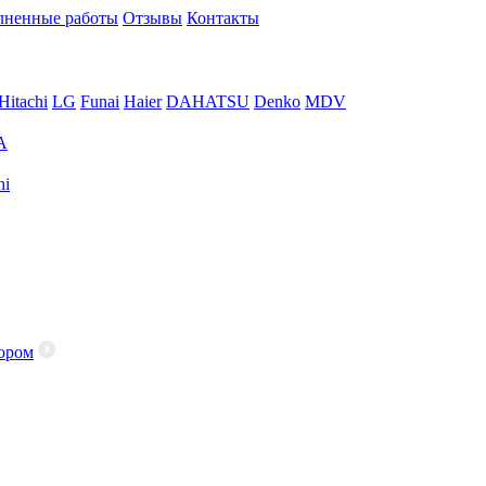
ненные работы
Отзывы
Контакты
Hitachi
LG
Funai
Haier
DAHATSU
Denko
MDV
A
hi
ором