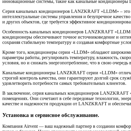
инновационные системы, такие как канальные кондиционе
Серия канальных кондиционеров LANZKRAFT «LLDM» – это сам
интеллектуальные системы управления и безупречное качеств
и других объектов, где требуется эффективное кондициониров
Особенность канальных кондиционеров LANZKRAFT «LLDM» зак
кондиционеры обеспечивают точное источниковедение и оптима
сохраняя стабильную температуру и создавая комфортные усло
Кроме того, кондиционеры серии «LLDM» обладают широкими 
параметры работы, регулировать температуру, влажность, скор
условия, но и снижать энергопотребление, что в свою очередь 
Канальные кондиционеры LANZKRAFT серии «LLDM» отличаютс
строгий контроль качества, они гарантируют долгий срок слу
удовлетворить потребности самых требовательных клиентов.
В заключение, серия канальных кондиционеров LANZKRAFT «
помещениях. Они сочетают в себе передовые технологии, энер
качестве и надежности продукции от LANZKRAFT и обеспечь
Установка и сервисное обслуживание.
Компания Airvent — ваш надежный партнер в создании комфо