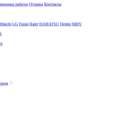
ненные работы
Отзывы
Контакты
Hitachi
LG
Funai
Haier
DAHATSU
Denko
MDV
A
hi
ором