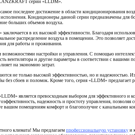
ры LANZKRAFT серии «LLDM».
ое последнее достижение в области кондиционирования воздух
о исполнения. Кондиционеры данной серии предназначены для 
ание больших объемов воздуха.
лючается в их высокой эффективности. Благодаря использова
льное распределение воздуха в помещении. Это позволяет дост
вия для работы и проживания.
возможностями настройки и управления. С помощью интеллекту
ость вентилятора и другие параметры в соответствии с вашими п
влияет на экономию затрат.
я не только высокой эффективностью, но и надежностью. Из
жбы без сбоев и поломок. Кроме того, серия «LLDM» предлагает
LLDM» является превосходным выбором для эффективного и ко
гоэффективность, надежность и простоту управления, позволяя 
те вашим помещениям комфорт и благополучие с канальными к
ртного климата! Мы предлагаем
профессиональную установку
и 