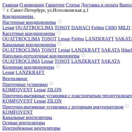
Главная
О компании
Гарантии
Статьи
Доставка и оплата
Выпол
г. Санкт-Петербург, ул.Исполкомская д.1
Кондиционеры
Настенные кондиционеры
Lessar
QUATTROCLIMA
TOSOT
DAHACI
Fujitsu
CHIQ
MILD
Кассетные кондиционеры
QUATTROCLIMA
TOSOT
Lessar
Fujitsu
LANZKRAFT
SAKAT
Канальные кондиционеры
QUATTROCLIMA
TOSOT
Lessar
LANZKRAFT
SAKATA
Hitac
Напольно-потолочные кондиционеры
QUATTROCLIMA
Lessar
TOSOT
LANZKRAFT
SAKATA
Колонные кондиционеры
Lessar
LANZKRAFT
Вентиляция
Приточные установки
KOMFOVENT
Lessar
ZILON
Приточно-вытяжные установки с пластинчатым теплоутилизат
KOMFOVENT
Lessar
ZILON
Приточно-вытяжные установки с роторным рекуператором
KOMFOVENT
Канальные вентиляторы
Осевые вентиляторы
Центробежные вентиляторы