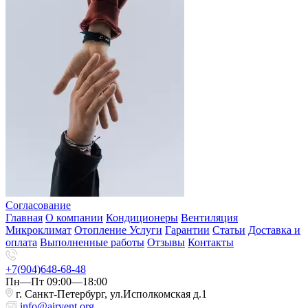
Согласование
Главная
О компании
Кондиционеры
Вентиляция
Микроклимат
Отопление
Услуги
Гарантии
Статьи
Доставка и
оплата
Выполненные работы
Отзывы
Контакты
+7(904)648-68-48
Пн—Пт 09:00—18:00
г. Санкт-Петербург, ул.Исполкомская д.1
info@airvent.org