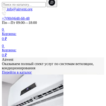
info@airvent.org
+7(904)648-68-48
Пн—Пт 09:00—18:00
0
Корзина:
0
₽
0
Корзина:
0
₽
Airvent
Оказываем полный спект услуг по системам ветиляции,
кондиционирования
Перейти в каталог