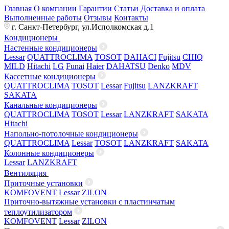
Главная
О компании
Гарантии
Статьи
Доставка и оплата
Выполненные работы
Отзывы
Контакты
г. Санкт-Петербург, ул.Исполкомская д.1
Кондиционеры
Настенные кондиционеры
Lessar
QUATTROCLIMA
TOSOT
DAHACI
Fujitsu
CHIQ
MILD
Hitachi
LG
Funai
Haier
DAHATSU
Denko
MDV
Кассетные кондиционеры
QUATTROCLIMA
TOSOT
Lessar
Fujitsu
LANZKRAFT
SAKATA
Канальные кондиционеры
QUATTROCLIMA
TOSOT
Lessar
LANZKRAFT
SAKATA
Hitachi
Напольно-потолочные кондиционеры
QUATTROCLIMA
Lessar
TOSOT
LANZKRAFT
SAKATA
Колонные кондиционеры
Lessar
LANZKRAFT
Вентиляция
Приточные установки
KOMFOVENT
Lessar
ZILON
Приточно-вытяжные установки с пластинчатым
теплоутилизатором
KOMFOVENT
Lessar
ZILON