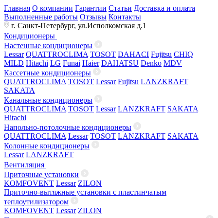
Главная
О компании
Гарантии
Статьи
Доставка и оплата
Выполненные работы
Отзывы
Контакты
г. Санкт-Петербург, ул.Исполкомская д.1
Кондиционеры
Настенные кондиционеры
Lessar
QUATTROCLIMA
TOSOT
DAHACI
Fujitsu
CHIQ
MILD
Hitachi
LG
Funai
Haier
DAHATSU
Denko
MDV
Кассетные кондиционеры
QUATTROCLIMA
TOSOT
Lessar
Fujitsu
LANZKRAFT
SAKATA
Канальные кондиционеры
QUATTROCLIMA
TOSOT
Lessar
LANZKRAFT
SAKATA
Hitachi
Напольно-потолочные кондиционеры
QUATTROCLIMA
Lessar
TOSOT
LANZKRAFT
SAKATA
Колонные кондиционеры
Lessar
LANZKRAFT
Вентиляция
Приточные установки
KOMFOVENT
Lessar
ZILON
Приточно-вытяжные установки с пластинчатым
теплоутилизатором
KOMFOVENT
Lessar
ZILON