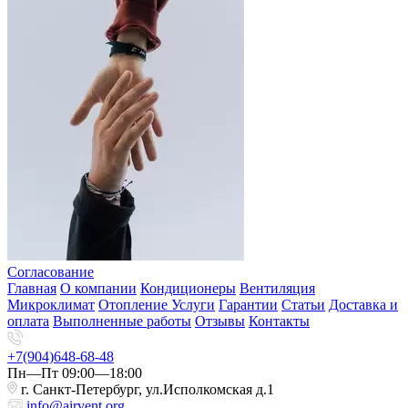
Согласование
Главная
О компании
Кондиционеры
Вентиляция
Микроклимат
Отопление
Услуги
Гарантии
Статьи
Доставка и
оплата
Выполненные работы
Отзывы
Контакты
+7(904)648-68-48
Пн—Пт 09:00—18:00
г. Санкт-Петербург, ул.Исполкомская д.1
info@airvent.org