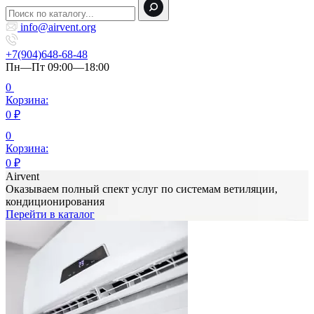
info@airvent.org
+7(904)648-68-48
Пн—Пт 09:00—18:00
0
Корзина:
0
₽
0
Корзина:
0
₽
Airvent
Оказываем полный спект услуг по системам ветиляции,
кондиционирования
Перейти в каталог