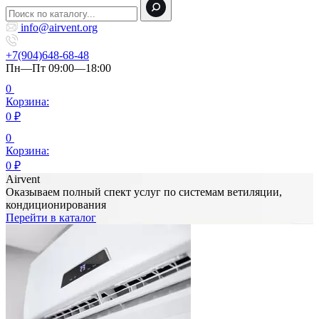
info@airvent.org
+7(904)648-68-48
Пн—Пт 09:00—18:00
0
Корзина:
0
₽
0
Корзина:
0
₽
Airvent
Оказываем полный спект услуг по системам ветиляции,
кондиционирования
Перейти в каталог