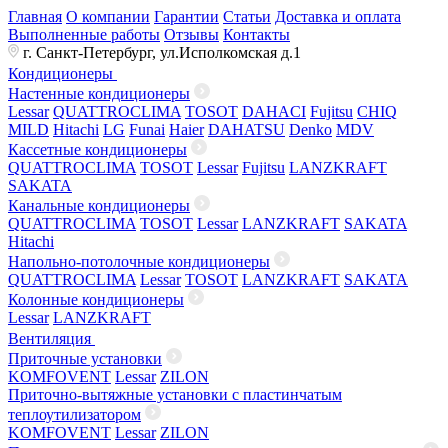
Главная
О компании
Гарантии
Статьи
Доставка и оплата
Выполненные работы
Отзывы
Контакты
г. Санкт-Петербург, ул.Исполкомская д.1
Кондиционеры
Настенные кондиционеры
Lessar
QUATTROCLIMA
TOSOT
DAHACI
Fujitsu
CHIQ
MILD
Hitachi
LG
Funai
Haier
DAHATSU
Denko
MDV
Кассетные кондиционеры
QUATTROCLIMA
TOSOT
Lessar
Fujitsu
LANZKRAFT
SAKATA
Канальные кондиционеры
QUATTROCLIMA
TOSOT
Lessar
LANZKRAFT
SAKATA
Hitachi
Напольно-потолочные кондиционеры
QUATTROCLIMA
Lessar
TOSOT
LANZKRAFT
SAKATA
Колонные кондиционеры
Lessar
LANZKRAFT
Вентиляция
Приточные установки
KOMFOVENT
Lessar
ZILON
Приточно-вытяжные установки с пластинчатым
теплоутилизатором
KOMFOVENT
Lessar
ZILON