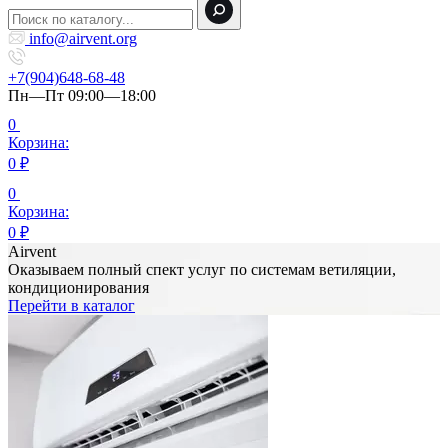
info@airvent.org
+7(904)648-68-48
Пн—Пт 09:00—18:00
0
Корзина:
0
₽
0
Корзина:
0
₽
Airvent
Оказываем полный спект услуг по системам ветиляции,
кондиционирования
Перейти в каталог