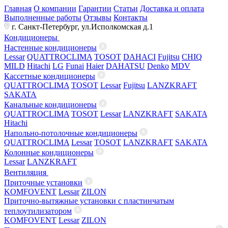
Главная
О компании
Гарантии
Статьи
Доставка и оплата
Выполненные работы
Отзывы
Контакты
г. Санкт-Петербург, ул.Исполкомская д.1
Кондиционеры
Настенные кондиционеры
Lessar
QUATTROCLIMA
TOSOT
DAHACI
Fujitsu
CHIQ
MILD
Hitachi
LG
Funai
Haier
DAHATSU
Denko
MDV
Кассетные кондиционеры
QUATTROCLIMA
TOSOT
Lessar
Fujitsu
LANZKRAFT
SAKATA
Канальные кондиционеры
QUATTROCLIMA
TOSOT
Lessar
LANZKRAFT
SAKATA
Hitachi
Напольно-потолочные кондиционеры
QUATTROCLIMA
Lessar
TOSOT
LANZKRAFT
SAKATA
Колонные кондиционеры
Lessar
LANZKRAFT
Вентиляция
Приточные установки
KOMFOVENT
Lessar
ZILON
Приточно-вытяжные установки с пластинчатым
теплоутилизатором
KOMFOVENT
Lessar
ZILON