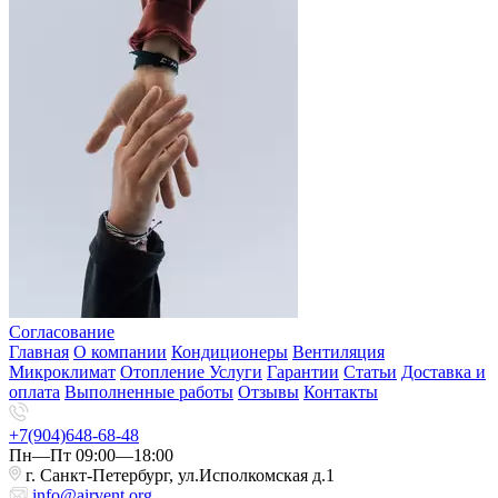
Согласование
Главная
О компании
Кондиционеры
Вентиляция
Микроклимат
Отопление
Услуги
Гарантии
Статьи
Доставка и
оплата
Выполненные работы
Отзывы
Контакты
+7(904)648-68-48
Пн—Пт 09:00—18:00
г. Санкт-Петербург, ул.Исполкомская д.1
info@airvent.org