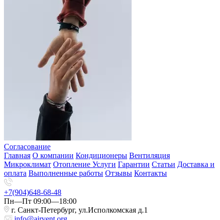
Согласование
Главная
О компании
Кондиционеры
Вентиляция
Микроклимат
Отопление
Услуги
Гарантии
Статьи
Доставка и
оплата
Выполненные работы
Отзывы
Контакты
+7(904)648-68-48
Пн—Пт 09:00—18:00
г. Санкт-Петербург, ул.Исполкомская д.1
info@airvent.org