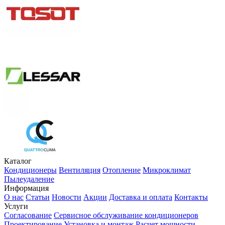
Каталог
Кондиционеры
Вентиляция
Отопление
Микроклимат
Пылеудаление
Информация
О нас
Статьи
Новости
Акции
Доставка и оплата
Контакты
Услуги
Согласование
Сервисное обслуживание кондиционеров
Проектирование
Установка и монтаж
Расчет мощности