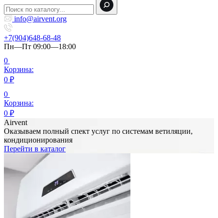
info@airvent.org
+7(904)648-68-48
Пн—Пт 09:00—18:00
0
Корзина:
0
₽
0
Корзина:
0
₽
Airvent
Оказываем полный спект услуг по системам ветиляции,
кондиционирования
Перейти в каталог