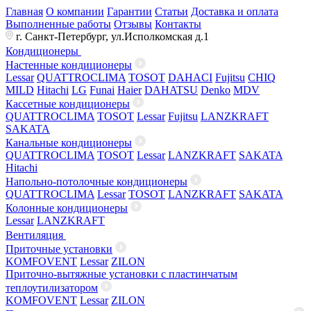
Главная
О компании
Гарантии
Статьи
Доставка и оплата
Выполненные работы
Отзывы
Контакты
г. Санкт-Петербург, ул.Исполкомская д.1
Кондиционеры
Настенные кондиционеры
Lessar
QUATTROCLIMA
TOSOT
DAHACI
Fujitsu
CHIQ
MILD
Hitachi
LG
Funai
Haier
DAHATSU
Denko
MDV
Кассетные кондиционеры
QUATTROCLIMA
TOSOT
Lessar
Fujitsu
LANZKRAFT
SAKATA
Канальные кондиционеры
QUATTROCLIMA
TOSOT
Lessar
LANZKRAFT
SAKATA
Hitachi
Напольно-потолочные кондиционеры
QUATTROCLIMA
Lessar
TOSOT
LANZKRAFT
SAKATA
Колонные кондиционеры
Lessar
LANZKRAFT
Вентиляция
Приточные установки
KOMFOVENT
Lessar
ZILON
Приточно-вытяжные установки с пластинчатым
теплоутилизатором
KOMFOVENT
Lessar
ZILON