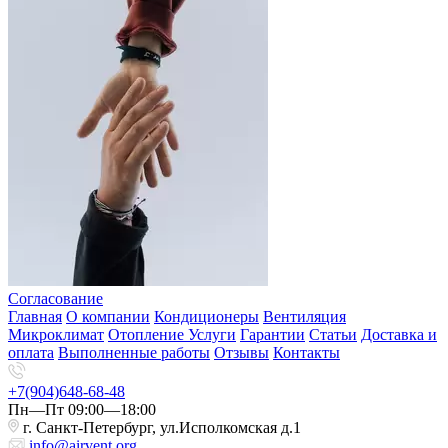
Согласование
Главная
О компании
Кондиционеры
Вентиляция
Микроклимат
Отопление
Услуги
Гарантии
Статьи
Доставка и
оплата
Выполненные работы
Отзывы
Контакты
+7(904)648-68-48
Пн—Пт 09:00—18:00
г. Санкт-Петербург, ул.Исполкомская д.1
info@airvent.org