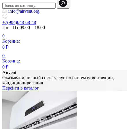
info@airvent.org
+7(904)648-68-48
Пн—Пт 09:00—18:00
0
Корзина:
0
₽
0
Корзина:
0
₽
Airvent
Оказываем полный спект услуг по системам ветиляции,
кондиционирования
Перейти в каталог