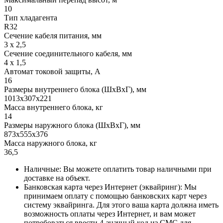
10
Тип хладагента
R32
Сечение кабеля питания, мм
3 х 2,5
Сечение соединительного кабеля, мм
4 х 1,5
Автомат токовой защиты, A
16
Размеры внутреннего блока (ШхВхГ), мм
1013x307x221
Масса внутреннего блока, кг
14
Размеры наружного блока (ШхВхГ), мм
873x555x376
Масса наружного блока, кг
36,5
Наличные: Вы можете оплатить товар наличными при
доставке на объект.
Банковская карта через Интернет (эквайринг): Мы
принимаем оплату с помощью банковских карт через
систему эквайринга. Для этого ваша карта должна иметь
возможность оплаты через Интернет, и вам может
потребоваться ввести 4-значный код из СМС для