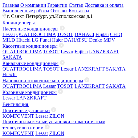
Главная
О компании
Гарантии
Статьи
Доставка и оплата
Выполненные работы
Отзывы
Контакты
г. Санкт-Петербург, ул.Исполкомская д.1
Кондиционеры
Настенные кондиционеры
Lessar
QUATTROCLIMA
TOSOT
DAHACI
Fujitsu
CHIQ
MILD
Hitachi
LG
Funai
Haier
DAHATSU
Denko
MDV
Кассетные кондиционеры
QUATTROCLIMA
TOSOT
Lessar
Fujitsu
LANZKRAFT
SAKATA
Канальные кондиционеры
QUATTROCLIMA
TOSOT
Lessar
LANZKRAFT
SAKATA
Hitachi
Напольно-потолочные кондиционеры
QUATTROCLIMA
Lessar
TOSOT
LANZKRAFT
SAKATA
Колонные кондиционеры
Lessar
LANZKRAFT
Вентиляция
Приточные установки
KOMFOVENT
Lessar
ZILON
Приточно-вытяжные установки с пластинчатым
теплоутилизатором
KOMFOVENT
Lessar
ZILON