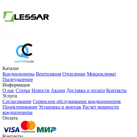
Каталог
Кондиционеры
Вентиляция
Отопление
Микроклимат
Пылеудаление
Информация
О нас
Статьи
Новости
Акции
Доставка и оплата
Контакты
Услуги
Согласование
Сервисное обслуживание кондиционеров
Проектирование
Установка и монтаж
Расчет мощности
кондиционера
Оплата
Контакты