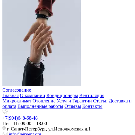
Согласование
Главная
О компании
Кондиционеры
Вентиляция
Микроклимат
Отопление
Услуги
Гарантии
Статьи
Доставка и
оплата
Выполненные работы
Отзывы
Контакты
+7(904)648-68-48
Пн—Пт 09:00—18:00
г. Санкт-Петербург, ул.Исполкомская д.1
info@airvent.org