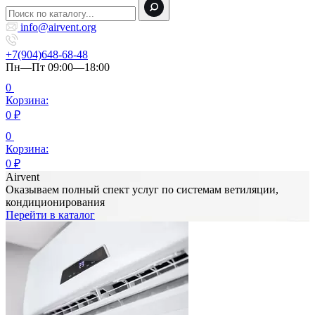
info@airvent.org
+7(904)648-68-48
Пн—Пт 09:00—18:00
0
Корзина:
0
₽
0
Корзина:
0
₽
Airvent
Оказываем полный спект услуг по системам ветиляции,
кондиционирования
Перейти в каталог