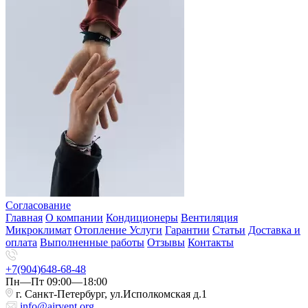
Согласование
Главная
О компании
Кондиционеры
Вентиляция
Микроклимат
Отопление
Услуги
Гарантии
Статьи
Доставка и
оплата
Выполненные работы
Отзывы
Контакты
+7(904)648-68-48
Пн—Пт 09:00—18:00
г. Санкт-Петербург, ул.Исполкомская д.1
info@airvent.org