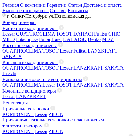
Главная
О компании
Гарантии
Статьи
Доставка и оплата
Выполненные работы
Отзывы
Контакты
г. Санкт-Петербург, ул.Исполкомская д.1
Кондиционеры
Настенные кондиционеры
Lessar
QUATTROCLIMA
TOSOT
DAHACI
Fujitsu
CHIQ
MILD
Hitachi
LG
Funai
Haier
DAHATSU
Denko
MDV
Кассетные кондиционеры
QUATTROCLIMA
TOSOT
Lessar
Fujitsu
LANZKRAFT
SAKATA
Канальные кондиционеры
QUATTROCLIMA
TOSOT
Lessar
LANZKRAFT
SAKATA
Hitachi
Напольно-потолочные кондиционеры
QUATTROCLIMA
Lessar
TOSOT
LANZKRAFT
SAKATA
Колонные кондиционеры
Lessar
LANZKRAFT
Вентиляция
Приточные установки
KOMFOVENT
Lessar
ZILON
Приточно-вытяжные установки с пластинчатым
теплоутилизатором
KOMFOVENT
Lessar
ZILON