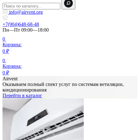
info@airvent.org
+7(904)648-68-48
Пн—Пт 09:00—18:00
0
Корзина:
0
₽
0
Корзина:
0
₽
Airvent
Оказываем полный спект услуг по системам ветиляции,
кондиционирования
Перейти в каталог