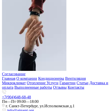
Согласование
Главная
О компании
Кондиционеры
Вентиляция
Микроклимат
Отопление
Услуги
Гарантии
Статьи
Доставка и
оплата
Выполненные работы
Отзывы
Контакты
+7(904)648-68-48
Пн—Пт 09:00—18:00
г. Санкт-Петербург, ул.Исполкомская д.1
info@airvent.org