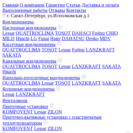
Главная
О компании
Гарантии
Статьи
Доставка и оплата
Выполненные работы
Отзывы
Контакты
г. Санкт-Петербург, ул.Исполкомская д.1
Кондиционеры
Настенные кондиционеры
Lessar
QUATTROCLIMA
TOSOT
DAHACI
Fujitsu
CHIQ
MILD
Hitachi
LG
Funai
Haier
DAHATSU
Denko
MDV
Кассетные кондиционеры
QUATTROCLIMA
TOSOT
Lessar
Fujitsu
LANZKRAFT
SAKATA
Канальные кондиционеры
QUATTROCLIMA
TOSOT
Lessar
LANZKRAFT
SAKATA
Hitachi
Напольно-потолочные кондиционеры
QUATTROCLIMA
Lessar
TOSOT
LANZKRAFT
SAKATA
Колонные кондиционеры
Lessar
LANZKRAFT
Вентиляция
Приточные установки
KOMFOVENT
Lessar
ZILON
Приточно-вытяжные установки с пластинчатым
теплоутилизатором
KOMFOVENT
Lessar
ZILON