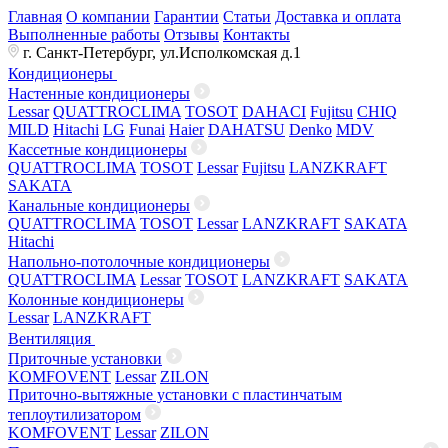
Главная
О компании
Гарантии
Статьи
Доставка и оплата
Выполненные работы
Отзывы
Контакты
г. Санкт-Петербург, ул.Исполкомская д.1
Кондиционеры
Настенные кондиционеры
Lessar
QUATTROCLIMA
TOSOT
DAHACI
Fujitsu
CHIQ
MILD
Hitachi
LG
Funai
Haier
DAHATSU
Denko
MDV
Кассетные кондиционеры
QUATTROCLIMA
TOSOT
Lessar
Fujitsu
LANZKRAFT
SAKATA
Канальные кондиционеры
QUATTROCLIMA
TOSOT
Lessar
LANZKRAFT
SAKATA
Hitachi
Напольно-потолочные кондиционеры
QUATTROCLIMA
Lessar
TOSOT
LANZKRAFT
SAKATA
Колонные кондиционеры
Lessar
LANZKRAFT
Вентиляция
Приточные установки
KOMFOVENT
Lessar
ZILON
Приточно-вытяжные установки с пластинчатым
теплоутилизатором
KOMFOVENT
Lessar
ZILON