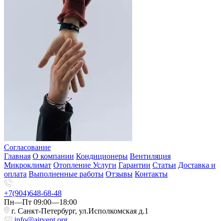
Согласование
Главная
О компании
Кондиционеры
Вентиляция
Микроклимат
Отопление
Услуги
Гарантии
Статьи
Доставка и
оплата
Выполненные работы
Отзывы
Контакты
+7(904)648-68-48
Пн—Пт 09:00—18:00
г. Санкт-Петербург, ул.Исполкомская д.1
info@airvent.org