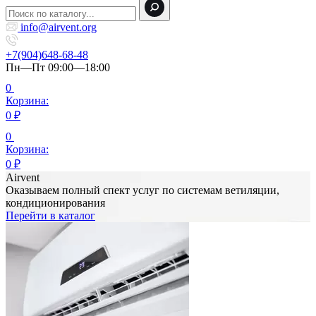
info@airvent.org
+7(904)648-68-48
Пн—Пт 09:00—18:00
0
Корзина:
0
₽
0
Корзина:
0
₽
Airvent
Оказываем полный спект услуг по системам ветиляции,
кондиционирования
Перейти в каталог