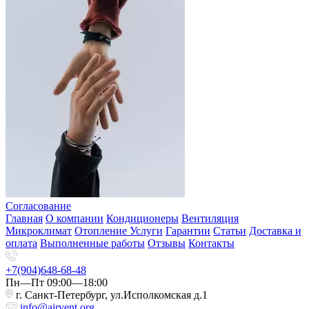
Согласование
Главная
О компании
Кондиционеры
Вентиляция
Микроклимат
Отопление
Услуги
Гарантии
Статьи
Доставка и
оплата
Выполненные работы
Отзывы
Контакты
+7(904)648-68-48
Пн—Пт 09:00—18:00
г. Санкт-Петербург, ул.Исполкомская д.1
info@airvent.org