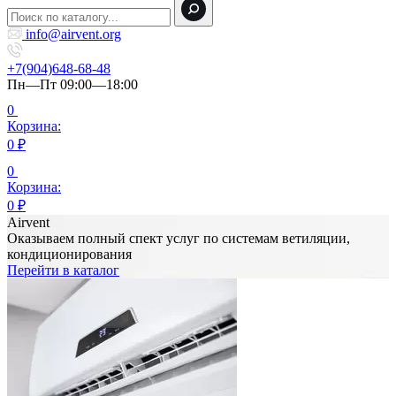
info@airvent.org
+7(904)648-68-48
Пн—Пт 09:00—18:00
0
Корзина:
0
₽
0
Корзина:
0
₽
Airvent
Оказываем полный спект услуг по системам ветиляции,
кондиционирования
Перейти в каталог