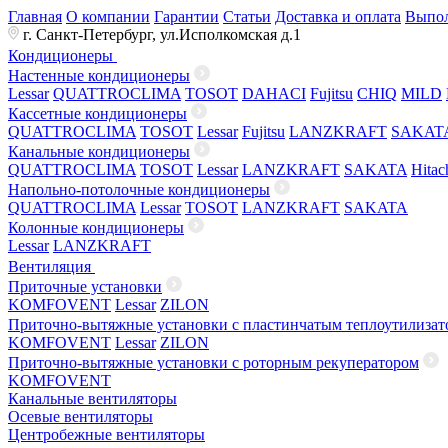
Главная
О компании
Гарантии
Статьи
Доставка и оплата
Выпол
г. Санкт-Петербург, ул.Исполкомская д.1
Кондиционеры
Настенные кондиционеры
Lessar
QUATTROCLIMA
TOSOT
DAHACI
Fujitsu
CHIQ
MILD
Кассетные кондиционеры
QUATTROCLIMA
TOSOT
Lessar
Fujitsu
LANZKRAFT
SAKAT
Канальные кондиционеры
QUATTROCLIMA
TOSOT
Lessar
LANZKRAFT
SAKATA
Hitac
Напольно-потолочные кондиционеры
QUATTROCLIMA
Lessar
TOSOT
LANZKRAFT
SAKATA
Колонные кондиционеры
Lessar
LANZKRAFT
Вентиляция
Приточные установки
KOMFOVENT
Lessar
ZILON
Приточно-вытяжные установки с пластинчатым теплоутилизат
KOMFOVENT
Lessar
ZILON
Приточно-вытяжные установки с роторным рекуператором
KOMFOVENT
Канальные вентиляторы
Осевые вентиляторы
Центробежные вентиляторы