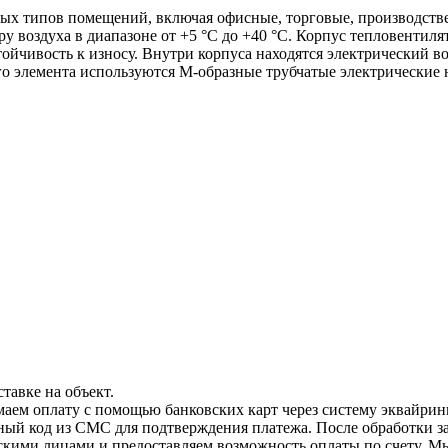
ных типов помещений, включая офисные, торговые, производств
у воздуха в диапазоне от +5 °C до +40 °C. Корпус тепловентиля
йчивость к износу. Внутри корпуса находятся электрический в
го элемента используются М-образные трубчатые электрические
тавке на объект.
маем оплату с помощью банковских карт через систему эквайрин
чный код из СМС для подтверждения платежа. После обработки з
скими лицами и предоставляем возможность оплаты по счету. М