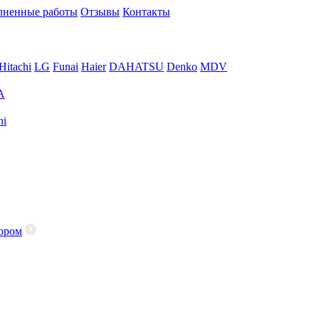
ненные работы
Отзывы
Контакты
Hitachi
LG
Funai
Haier
DAHATSU
Denko
MDV
A
hi
ором