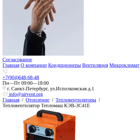
Согласование
Главная
О компании
Кондиционеры
Вентиляция
Микроклимат
+7(904)648-68-48
Пн—Пт 09:00—18:00
г. Санкт-Петербург, ул.Исполкомская д.1
info@airvent.org
Главная
/
Отопление
/
Тепловентиляторы
/
Тепловентилятор Тепломаш КЭВ-3С41Е