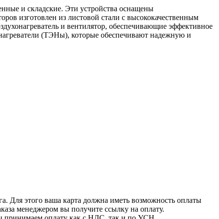
енные и складские. Эти устройства оснащены
торов изготовлен из листовой стали с высококачественным
оздухонагреватель и вентилятор, обеспечивающие эффективное
 нагреватели (ТЭНы), которые обеспечивают надежную и
га. Для этого ваша карта должна иметь возможность оплаты
аказа менеджером вы получите ссылку на оплату.
ы принимаем оплату как с НДС, так и по УСН.