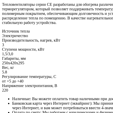
Тепловентиляторы серии СЕ разработаны для обогрева различ
терморегулятором, который позволяет поддерживать температур
полимерным покрытием, обеспечивающим долговечность и усто
распределение тепла по помещению. В качестве нагревательно
стабильную работу устройства.
Источник тепла
Электричество
Производительность, нагрев, кВт
3
Ступени мощности, кВт
1,5/3,0
Габариты, мм
250x420x295
Вес, кг
5.8
Регулирование температуры, C
от +5 до +40
Напряжение электропитания, В
220
Наличные: Вы можете оплатить товар наличными при дос
Банковская карта через Интернет (эквайринг): Мы прини
через Интернет, и вам может потребоваться ввести 4-зна
Оплата по счету: Мы работаем с юридическими и физиче