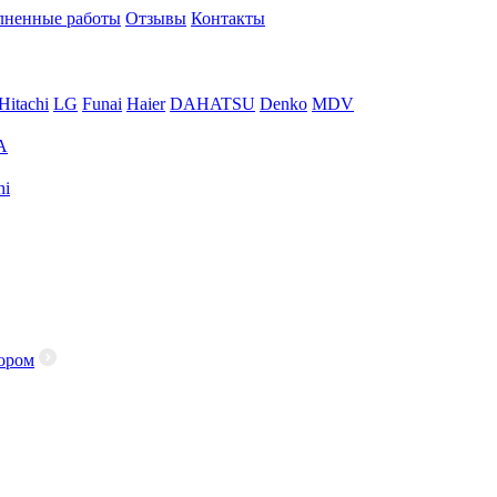
ненные работы
Отзывы
Контакты
Hitachi
LG
Funai
Haier
DAHATSU
Denko
MDV
A
hi
ором