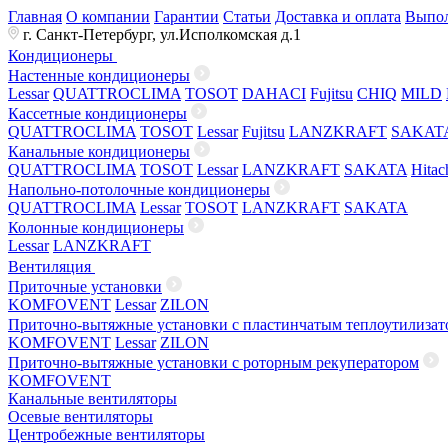
Главная
О компании
Гарантии
Статьи
Доставка и оплата
Выпол
г. Санкт-Петербург, ул.Исполкомская д.1
Кондиционеры
Настенные кондиционеры
Lessar
QUATTROCLIMA
TOSOT
DAHACI
Fujitsu
CHIQ
MILD
Кассетные кондиционеры
QUATTROCLIMA
TOSOT
Lessar
Fujitsu
LANZKRAFT
SAKAT
Канальные кондиционеры
QUATTROCLIMA
TOSOT
Lessar
LANZKRAFT
SAKATA
Hitac
Напольно-потолочные кондиционеры
QUATTROCLIMA
Lessar
TOSOT
LANZKRAFT
SAKATA
Колонные кондиционеры
Lessar
LANZKRAFT
Вентиляция
Приточные установки
KOMFOVENT
Lessar
ZILON
Приточно-вытяжные установки с пластинчатым теплоутилизат
KOMFOVENT
Lessar
ZILON
Приточно-вытяжные установки с роторным рекуператором
KOMFOVENT
Канальные вентиляторы
Осевые вентиляторы
Центробежные вентиляторы