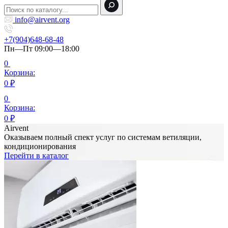
info@airvent.org
+7(904)648-68-48
Пн—Пт 09:00—18:00
0
Корзина:
0
₽
0
Корзина:
0
₽
Airvent
Оказываем полный спект услуг по системам ветиляции,
кондиционирования
Перейти в каталог