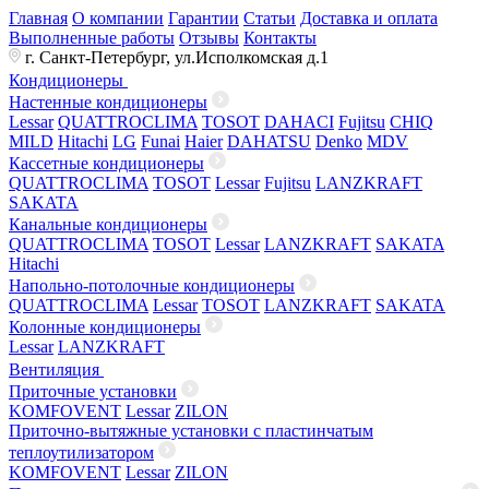
Главная
О компании
Гарантии
Статьи
Доставка и оплата
Выполненные работы
Отзывы
Контакты
г. Санкт-Петербург, ул.Исполкомская д.1
Кондиционеры
Настенные кондиционеры
Lessar
QUATTROCLIMA
TOSOT
DAHACI
Fujitsu
CHIQ
MILD
Hitachi
LG
Funai
Haier
DAHATSU
Denko
MDV
Кассетные кондиционеры
QUATTROCLIMA
TOSOT
Lessar
Fujitsu
LANZKRAFT
SAKATA
Канальные кондиционеры
QUATTROCLIMA
TOSOT
Lessar
LANZKRAFT
SAKATA
Hitachi
Напольно-потолочные кондиционеры
QUATTROCLIMA
Lessar
TOSOT
LANZKRAFT
SAKATA
Колонные кондиционеры
Lessar
LANZKRAFT
Вентиляция
Приточные установки
KOMFOVENT
Lessar
ZILON
Приточно-вытяжные установки с пластинчатым
теплоутилизатором
KOMFOVENT
Lessar
ZILON