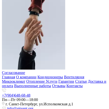
Согласование
Главная
О компании
Кондиционеры
Вентиляция
Микроклимат
Отопление
Услуги
Гарантии
Статьи
Доставка и
оплата
Выполненные работы
Отзывы
Контакты
+7(904)648-68-48
Пн—Пт 09:00—18:00
г. Санкт-Петербург, ул.Исполкомская д.1
info@airvent.org