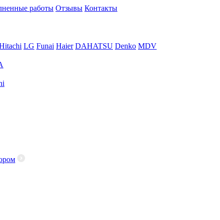
ненные работы
Отзывы
Контакты
Hitachi
LG
Funai
Haier
DAHATSU
Denko
MDV
A
hi
ором