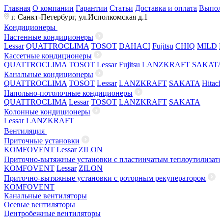
Главная
О компании
Гарантии
Статьи
Доставка и оплата
Выпол
г. Санкт-Петербург, ул.Исполкомская д.1
Кондиционеры
Настенные кондиционеры
Lessar
QUATTROCLIMA
TOSOT
DAHACI
Fujitsu
CHIQ
MILD
Кассетные кондиционеры
QUATTROCLIMA
TOSOT
Lessar
Fujitsu
LANZKRAFT
SAKAT
Канальные кондиционеры
QUATTROCLIMA
TOSOT
Lessar
LANZKRAFT
SAKATA
Hitac
Напольно-потолочные кондиционеры
QUATTROCLIMA
Lessar
TOSOT
LANZKRAFT
SAKATA
Колонные кондиционеры
Lessar
LANZKRAFT
Вентиляция
Приточные установки
KOMFOVENT
Lessar
ZILON
Приточно-вытяжные установки с пластинчатым теплоутилизат
KOMFOVENT
Lessar
ZILON
Приточно-вытяжные установки с роторным рекуператором
KOMFOVENT
Канальные вентиляторы
Осевые вентиляторы
Центробежные вентиляторы