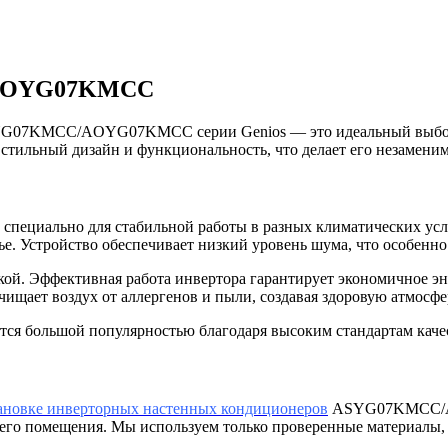
C/AOYG07KMCC
 ASYG07KMCC/AOYG07KMCC серии Genios — это идеальный выбор
стильный дизайн и функциональность, что делает его незамени
ально для стабильной работы в разных климатических услов
ье. Устройство обеспечивает низкий уровень шума, что особен
ой. Эффективная работа инвертора гарантирует экономичное эне
очищает воздух от аллергенов и пыли, создавая здоровую атмосф
уется большой популярностью благодаря высоким стандартам каче
ановке инверторных настенных кондиционеров
ASYG07KMCC/AO
шего помещения. Мы используем только проверенные материалы