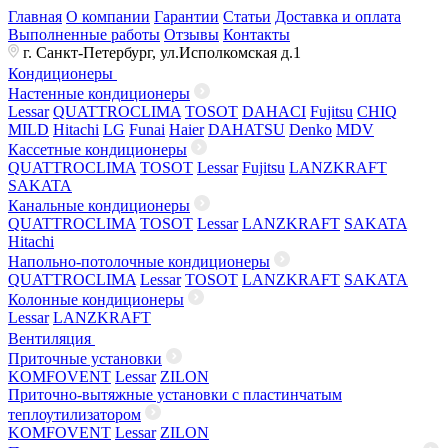
Главная
О компании
Гарантии
Статьи
Доставка и оплата
Выполненные работы
Отзывы
Контакты
г. Санкт-Петербург, ул.Исполкомская д.1
Кондиционеры
Настенные кондиционеры
Lessar
QUATTROCLIMA
TOSOT
DAHACI
Fujitsu
CHIQ
MILD
Hitachi
LG
Funai
Haier
DAHATSU
Denko
MDV
Кассетные кондиционеры
QUATTROCLIMA
TOSOT
Lessar
Fujitsu
LANZKRAFT
SAKATA
Канальные кондиционеры
QUATTROCLIMA
TOSOT
Lessar
LANZKRAFT
SAKATA
Hitachi
Напольно-потолочные кондиционеры
QUATTROCLIMA
Lessar
TOSOT
LANZKRAFT
SAKATA
Колонные кондиционеры
Lessar
LANZKRAFT
Вентиляция
Приточные установки
KOMFOVENT
Lessar
ZILON
Приточно-вытяжные установки с пластинчатым
теплоутилизатором
KOMFOVENT
Lessar
ZILON