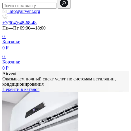
info@airvent.org
+7(904)648-68-48
Пн—Пт 09:00—18:00
0
Корзина:
0
₽
0
Корзина:
0
₽
Airvent
Оказываем полный спект услуг по системам ветиляции,
кондиционирования
Перейти в каталог