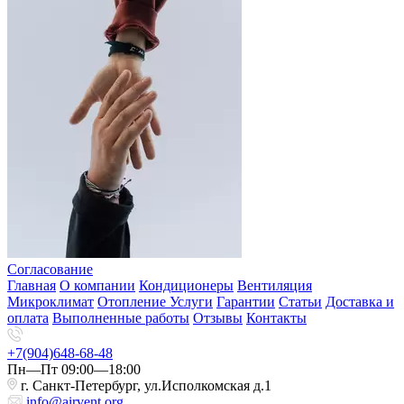
Согласование
Главная
О компании
Кондиционеры
Вентиляция
Микроклимат
Отопление
Услуги
Гарантии
Статьи
Доставка и
оплата
Выполненные работы
Отзывы
Контакты
+7(904)648-68-48
Пн—Пт 09:00—18:00
г. Санкт-Петербург, ул.Исполкомская д.1
info@airvent.org