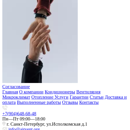
Согласование
Главная
О компании
Кондиционеры
Вентиляция
Микроклимат
Отопление
Услуги
Гарантии
Статьи
Доставка и
оплата
Выполненные работы
Отзывы
Контакты
+7(904)648-68-48
Пн—Пт 09:00—18:00
г. Санкт-Петербург, ул.Исполкомская д.1
info@airvent.org