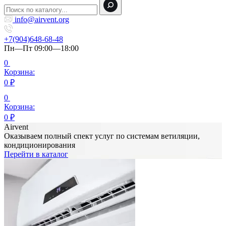
info@airvent.org
+7(904)648-68-48
Пн—Пт 09:00—18:00
0
Корзина:
0
₽
0
Корзина:
0
₽
Airvent
Оказываем полный спект услуг по системам ветиляции,
кондиционирования
Перейти в каталог