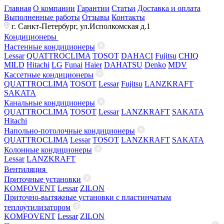
Главная
О компании
Гарантии
Статьи
Доставка и оплата
Выполненные работы
Отзывы
Контакты
г. Санкт-Петербург, ул.Исполкомская д.1
Кондиционеры
Настенные кондиционеры
Lessar
QUATTROCLIMA
TOSOT
DAHACI
Fujitsu
CHIQ
MILD
Hitachi
LG
Funai
Haier
DAHATSU
Denko
MDV
Кассетные кондиционеры
QUATTROCLIMA
TOSOT
Lessar
Fujitsu
LANZKRAFT
SAKATA
Канальные кондиционеры
QUATTROCLIMA
TOSOT
Lessar
LANZKRAFT
SAKATA
Hitachi
Напольно-потолочные кондиционеры
QUATTROCLIMA
Lessar
TOSOT
LANZKRAFT
SAKATA
Колонные кондиционеры
Lessar
LANZKRAFT
Вентиляция
Приточные установки
KOMFOVENT
Lessar
ZILON
Приточно-вытяжные установки с пластинчатым
теплоутилизатором
KOMFOVENT
Lessar
ZILON