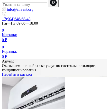
info@airvent.org
+7(904)648-68-48
Пн—Пт 09:00—18:00
0
Корзина:
0
₽
0
Корзина:
0
₽
Airvent
Оказываем полный спект услуг по системам ветиляции,
кондиционирования
Перейти в каталог