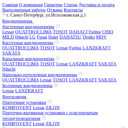
Главная
О компании
Гарантии
Статьи
Доставка и оплата
Выполненные работы
Отзывы
Контакты
г. Санкт-Петербург, ул.Исполкомская д.1
Кондиционеры
Настенные кондиционеры
Lessar
QUATTROCLIMA
TOSOT
DAHACI
Fujitsu
CHIQ
MILD
Hitachi
LG
Funai
Haier
DAHATSU
Denko
MDV
Кассетные кондиционеры
QUATTROCLIMA
TOSOT
Lessar
Fujitsu
LANZKRAFT
SAKATA
Канальные кондиционеры
QUATTROCLIMA
TOSOT
Lessar
LANZKRAFT
SAKATA
Hitachi
Напольно-потолочные кондиционеры
QUATTROCLIMA
Lessar
TOSOT
LANZKRAFT
SAKATA
Колонные кондиционеры
Lessar
LANZKRAFT
Вентиляция
Приточные установки
KOMFOVENT
Lessar
ZILON
Приточно-вытяжные установки с пластинчатым
теплоутилизатором
KOMFOVENT
Lessar
ZILON