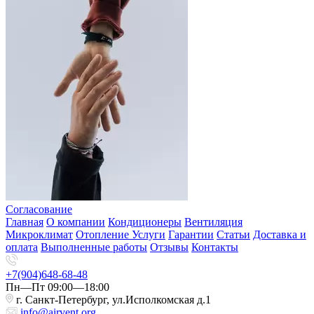
Согласование
Главная
О компании
Кондиционеры
Вентиляция
Микроклимат
Отопление
Услуги
Гарантии
Статьи
Доставка и
оплата
Выполненные работы
Отзывы
Контакты
+7(904)648-68-48
Пн—Пт 09:00—18:00
г. Санкт-Петербург, ул.Исполкомская д.1
info@airvent.org