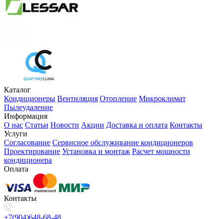
Каталог
Кондиционеры
Вентиляция
Отопление
Микроклимат
Пылеудаление
Информация
О нас
Статьи
Новости
Акции
Доставка и оплата
Контакты
Услуги
Согласование
Сервисное обслуживание кондиционеров
Проектирование
Установка и монтаж
Расчет мощности
кондиционера
Оплата
Контакты
+7(904)648-68-48