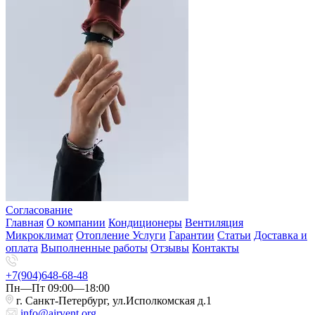
Согласование
Главная
О компании
Кондиционеры
Вентиляция
Микроклимат
Отопление
Услуги
Гарантии
Статьи
Доставка и
оплата
Выполненные работы
Отзывы
Контакты
+7(904)648-68-48
Пн—Пт 09:00—18:00
г. Санкт-Петербург, ул.Исполкомская д.1
info@airvent.org