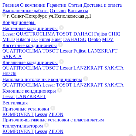
Главная
О компании
Гарантии
Статьи
Доставка и оплата
Выполненные работы
Отзывы
Контакты
г. Санкт-Петербург, ул.Исполкомская д.1
Кондиционеры
Настенные кондиционеры
Lessar
QUATTROCLIMA
TOSOT
DAHACI
Fujitsu
CHIQ
MILD
Hitachi
LG
Funai
Haier
DAHATSU
Denko
MDV
Кассетные кондиционеры
QUATTROCLIMA
TOSOT
Lessar
Fujitsu
LANZKRAFT
SAKATA
Канальные кондиционеры
QUATTROCLIMA
TOSOT
Lessar
LANZKRAFT
SAKATA
Hitachi
Напольно-потолочные кондиционеры
QUATTROCLIMA
Lessar
TOSOT
LANZKRAFT
SAKATA
Колонные кондиционеры
Lessar
LANZKRAFT
Вентиляция
Приточные установки
KOMFOVENT
Lessar
ZILON
Приточно-вытяжные установки с пластинчатым
теплоутилизатором
KOMFOVENT
Lessar
ZILON