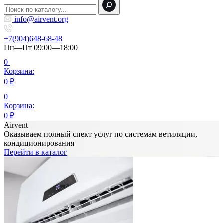
info@airvent.org
+7(904)648-68-48
Пн—Пт 09:00—18:00
0
Корзина:
0
₽
0
Корзина:
0
₽
Airvent
Оказываем полный спект услуг по системам ветиляции,
кондиционирования
Перейти в каталог