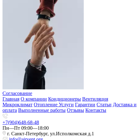
Согласование
Главная
О компании
Кондиционеры
Вентиляция
Микроклимат
Отопление
Услуги
Гарантии
Статьи
Доставка и
оплата
Выполненные работы
Отзывы
Контакты
+7(904)648-68-48
Пн—Пт 09:00—18:00
г. Санкт-Петербург, ул.Исполкомская д.1
info@airvent.org