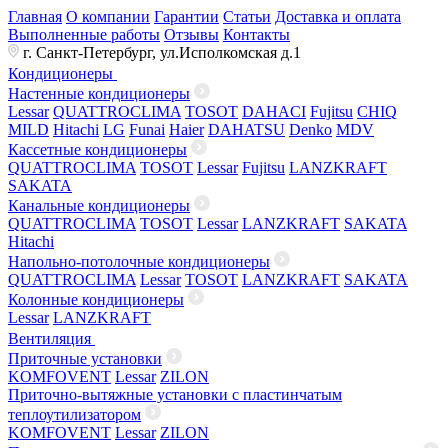
Главная
О компании
Гарантии
Статьи
Доставка и оплата
Выполненные работы
Отзывы
Контакты
г. Санкт-Петербург, ул.Исполкомская д.1
Кондиционеры
Настенные кондиционеры
Lessar
QUATTROCLIMA
TOSOT
DAHACI
Fujitsu
CHIQ
MILD
Hitachi
LG
Funai
Haier
DAHATSU
Denko
MDV
Кассетные кондиционеры
QUATTROCLIMA
TOSOT
Lessar
Fujitsu
LANZKRAFT
SAKATA
Канальные кондиционеры
QUATTROCLIMA
TOSOT
Lessar
LANZKRAFT
SAKATA
Hitachi
Напольно-потолочные кондиционеры
QUATTROCLIMA
Lessar
TOSOT
LANZKRAFT
SAKATA
Колонные кондиционеры
Lessar
LANZKRAFT
Вентиляция
Приточные установки
KOMFOVENT
Lessar
ZILON
Приточно-вытяжные установки с пластинчатым
теплоутилизатором
KOMFOVENT
Lessar
ZILON