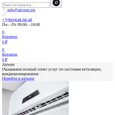
info@airvent.org
+7(904)648-68-48
Пн—Пт 09:00—18:00
0
Корзина:
0
₽
0
Корзина:
0
₽
Airvent
Оказываем полный спект услуг по системам ветиляции,
кондиционирования
Перейти в каталог